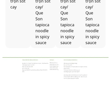
trộn sốt
trộn sốt
trộn sốt
trộn sốt
cay
cay/
cay/
cay/
Que
Que
Que
Son
Son
Son
tapioca
tapioca
tapioca
noodle
noodle
noodle
in spicy
in spicy
in spicy
sauce
sauce
sauce