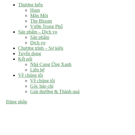
Thương hiệu
Hum
Mặn Mòi
The Bloom
Vườn Trong Phố
Sản phẩm – Dịch vụ
Sản phẩm
Dịch vụ
Chương trình – Sự kiện
Tuyển dụng
Kết nối
Nhà Cung Ứng Xanh
Liên hệ
Về chúng tôi
Về chúng tôi
Góc báo chí
Giải thưởng & Thành quả
Đăng nhập