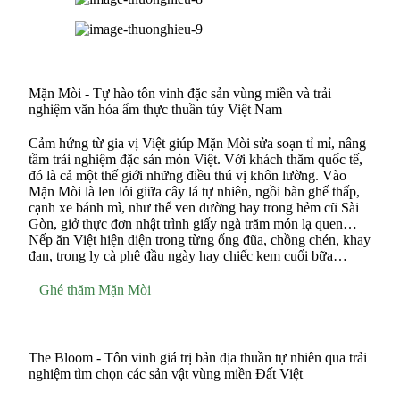
Mặn Mòi - Tự hào tôn vinh đặc sản vùng miền và trải
nghiệm văn hóa ẩm thực thuần túy Việt Nam
Cảm hứng từ gia vị Việt giúp Mặn Mòi sửa soạn tỉ mỉ, nâng
tầm trải nghiệm đặc sản món Việt. Với khách thăm quốc tế,
đó là cả một thế giới những điều thú vị khôn lường. Vào
Mặn Mòi là len lỏi giữa cây lá tự nhiên, ngồi bàn ghế thấp,
cạnh xe bánh mì, như thể ven đường hay trong hẻm cũ Sài
Gòn, giở thực đơn nhật trình giấy ngà trăm món lạ quen…
Nếp ăn Việt hiện diện trong từng ống đũa, chồng chén, khay
đan, trong ly cà phê đầu ngày hay chiếc kem cuối bữa…
Ghé thăm Mặn Mòi
The Bloom - Tôn vinh giá trị bản địa thuần tự nhiên qua trải
nghiệm tìm chọn các sản vật vùng miền Đất Việt