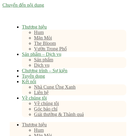
Chuyển đến nội dung
Thương hiệu
Hum
Mặn Mòi
The Bloom
Vườn Trong Phố
Sản phẩm – Dịch vụ
Sản phẩm
Dịch vụ
Chương trình – Sự kiện
Tuyển dụng
Kết nối
Nhà Cung Ứng Xanh
Liên hệ
Về chúng tôi
Về chúng tôi
Góc báo chí
Giải thưởng & Thành quả
Thương hiệu
Hum
Mặn Mòi