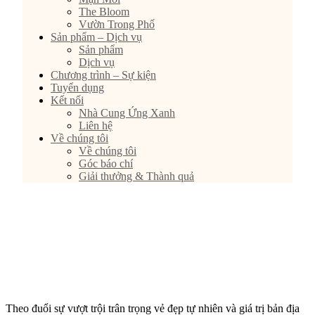
The Bloom
Vườn Trong Phố
Sản phẩm – Dịch vụ
Sản phẩm
Dịch vụ
Chương trình – Sự kiện
Tuyển dụng
Kết nối
Nhà Cung Ứng Xanh
Liên hệ
Về chúng tôi
Về chúng tôi
Góc báo chí
Giải thưởng & Thành quả
Theo đuổi sự vượt trội trân trọng vẻ đẹp tự nhiên và giá trị bản địa