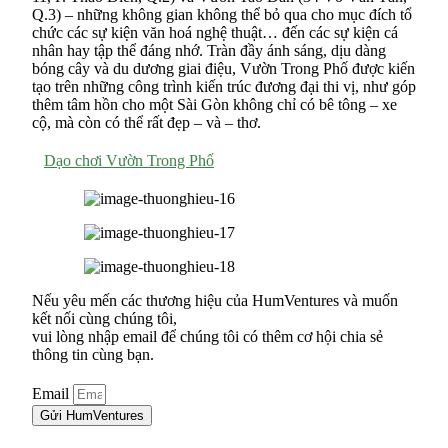
Q.3) – những không gian không thể bỏ qua cho mục đích tổ
chức các sự kiện văn hoá nghệ thuật… đến các sự kiện cá
nhân hay tập thể đáng nhớ. Tràn đầy ánh sáng, dịu dàng
bóng cây và du dương giai điệu, Vườn Trong Phố được kiến
tạo trên những công trình kiến trúc đương đại thi vị, như góp
thêm tâm hồn cho một Sài Gòn không chỉ có bê tông – xe
cộ, mà còn có thể rất đẹp – và – thơ.
Dạo chơi Vườn Trong Phố
Nếu yêu mến các thương hiệu của HumVentures và muốn
kết nối cùng chúng tôi,
vui lòng nhập email để chúng tôi có thêm cơ hội chia sẻ
thông tin cùng bạn.
Email
Gửi HumVentures