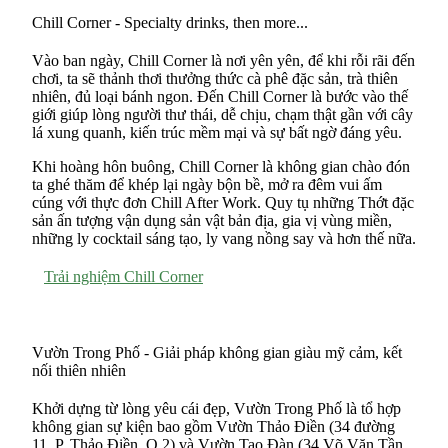
Chill Corner - Specialty drinks, then more...
Vào ban ngày, Chill Corner là nơi yên yên, để khi rỗi rãi đến
chơi, ta sẽ thảnh thơi thưởng thức cà phê đặc sản, trà thiên
nhiên, đủ loại bánh ngon. Đến Chill Corner là bước vào thế
giới giúp lòng người thư thái, dễ chịu, chạm thật gần với cây
lá xung quanh, kiến trúc mềm mại và sự bất ngờ đáng yêu.
Khi hoàng hôn buông, Chill Corner là không gian chào đón
ta ghé thăm để khép lại ngày bộn bề, mở ra đêm vui ấm
cúng với thực đơn Chill After Work. Quy tụ những Thớt đặc
sản ấn tượng vận dụng sản vật bản địa, gia vị vùng miền,
những ly cocktail sáng tạo, ly vang nồng say và hơn thế nữa.
Trải nghiệm Chill Corner
Vườn Trong Phố - Giải pháp không gian giàu mỹ cảm, kết
nối thiên nhiên
Khởi dựng từ lòng yêu cái đẹp, Vườn Trong Phố là tổ hợp
không gian sự kiện bao gồm Vườn Thảo Điền (34 đường
11, P. Thảo Điền, Q.2) và Vườn Tao Đàn (34 Võ Văn Tần,