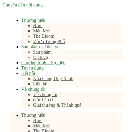
Chuyển đến nội dung
Thương hiệu
Hum
Mặn Mòi
The Bloom
Vườn Trong Phố
Sản phẩm – Dịch vụ
Sản phẩm
Dịch vụ
Chương trình – Sự kiện
Tuyển dụng
Kết nối
Nhà Cung Ứng Xanh
Liên hệ
Về chúng tôi
Về chúng tôi
Góc báo chí
Giải thưởng & Thành quả
Thương hiệu
Hum
Mặn Mòi
The Bloom