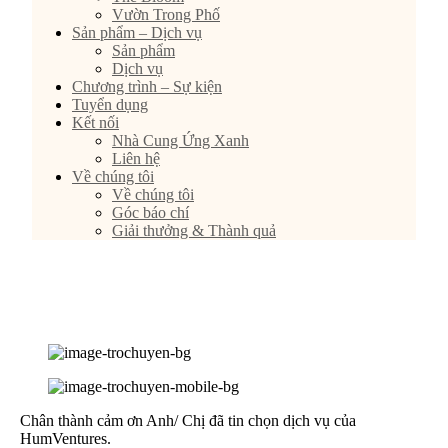
Vườn Trong Phố
Sản phẩm – Dịch vụ
Sản phẩm
Dịch vụ
Chương trình – Sự kiện
Tuyển dụng
Kết nối
Nhà Cung Ứng Xanh
Liên hệ
Về chúng tôi
Về chúng tôi
Góc báo chí
Giải thưởng & Thành quả
Chân thành cảm ơn Anh/ Chị đã tin chọn dịch vụ của
HumVentures.