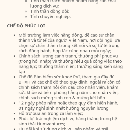
Tinh thần trách nhiệm nhằm nâng cao chất
lượng dịch vụ;
Tinh thần đồng đội;
Tính chuyên nghiệp;
CHẾ ĐỘ PHÚC LỢI
Môi trường làm việc năng động, đề cao sự chân
thành và tử tế của người Việt Nam, nơi đội ngũ lựa
chọn sự chân thành trong kết nối và sự tử tế trong
cách đồng hành, hợp tác cùng nhau mỗi ngày;
Chính sách lương cạnh tranh, thưởng phí phục vụ
(trong hội nhập) và thưởng hiệu quả công việc theo
năng lực; thưởng thâm niên; thưởng sáng kiến sáng
tạo
Chế độ Bảo hiểm sức khoẻ PVI, tham gia đầy đủ
BHXH và các chế độ theo quy định, ngoài ra còn có
chính sách thăm hỏi ốm đau cho nhân viên, khám
sức khỏe và tiêm phòng hằng năm cho nhân viên,
chính sách mừng sinh con & mừng kết hôn
12 ngày phép năm hoặc theo quy định hiện hành,
01 ngày nghỉ sinh nhật hưởng nguyên lương
Hỗ trợ bữa ăn trong ca làm việc;
Phúc lợi trải nghiệm dịch vụ hàng tháng trong hệ
sinh thái Humventures;
Ưu đãi khi sử dụng dịch vụ, sản phẩm và trải