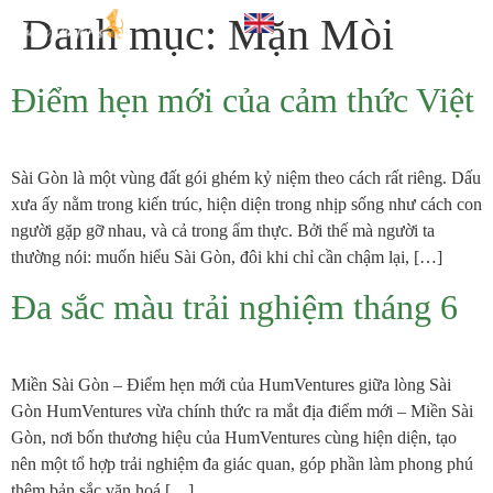
Danh mục:
Mặn Mòi
Điểm hẹn mới của cảm thức Việt
Sài Gòn là một vùng đất gói ghém kỷ niệm theo cách rất riêng. Dấu
xưa ấy nằm trong kiến trúc, hiện diện trong nhịp sống như cách con
người gặp gỡ nhau, và cả trong ẩm thực. Bởi thế mà người ta
thường nói: muốn hiểu Sài Gòn, đôi khi chỉ cần chậm lại, […]
Đa sắc màu trải nghiệm tháng 6
Miền Sài Gòn – Điểm hẹn mới của HumVentures giữa lòng Sài
Gòn HumVentures vừa chính thức ra mắt địa điểm mới – Miền Sài
Gòn, nơi bốn thương hiệu của HumVentures cùng hiện diện, tạo
nên một tổ hợp trải nghiệm đa giác quan, góp phần làm phong phú
thêm bản sắc văn hoá […]