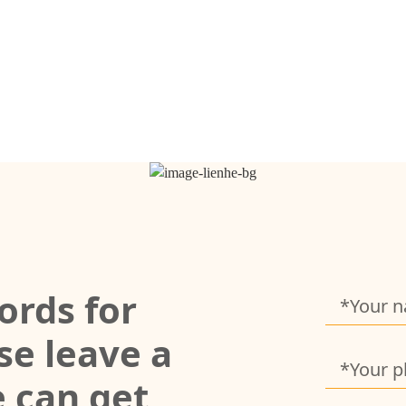
ords for
e leave a
 can get