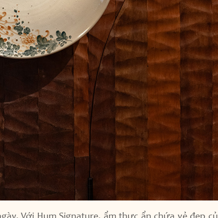
gày. Với Hum Signature, ẩm thực ẩn chứa vẻ đẹp c