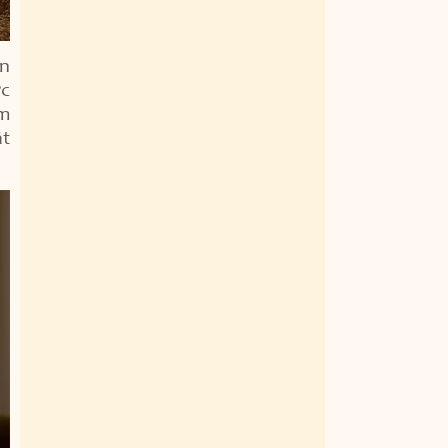
ôn
ực
âm
ật