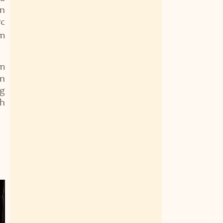
ân
ực
um
ẩm
ên
ng
nh