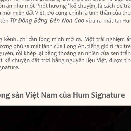
ón ăn như một “nốt hương” kể chuyện, là cách để tr
 mỗi miền đất Việt. Đó cũng chính là tinh thần của th
Từ Đồng Bằng Đến Non Cao
 tên
vừa ra mắt tại H
 kềnh, chỉ cần lòng mình mở ra. Một trải nghiệm 
ng phù sa mát lành của Long An, tiếng gió rì rào tr
guyên, rồi khép lại bằng thoáng an nhiên của sen trắ
 kể chuyện đất trời bằng nguyên liệu Việt, được ti
gnature.
nông sản Việt Nam của Hum Signature