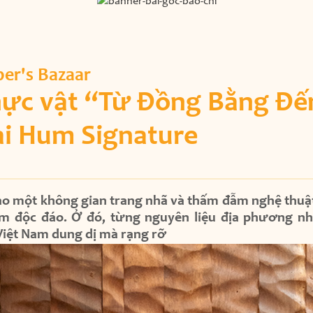
er's Bazaar
hực vật “Từ Đồng Bằng Đế
ại Hum Signature
o một không gian trang nhã và thấm đẫm nghệ thuậ
iệm độc đáo. Ở đó, từng nguyên liệu địa phương n
Việt Nam dung dị mà rạng rỡ