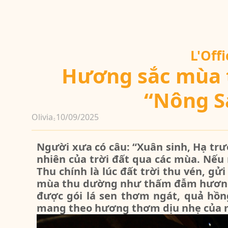
L'Off
Hương sắc mùa 
“Nông S
Olivia
10/09/2025
Người xưa có câu: “Xuân sinh, Hạ trư
nhiên của trời đất qua các mùa. Nế
Thu chính là lúc đất trời thu vén, g
mùa thu dường như thấm đẫm hương đ
được gói lá sen thơm ngát, quả hồn
mang theo hương thơm dịu nhẹ của 