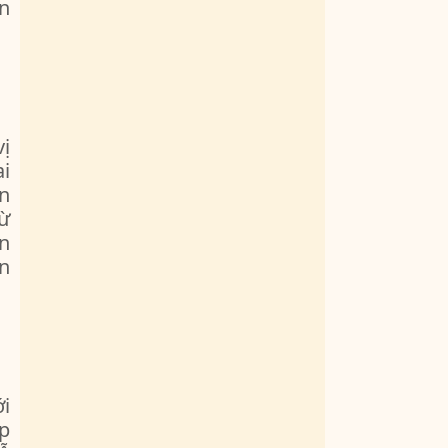
àn
vị
i
n
từ
ện
ền
i
áp