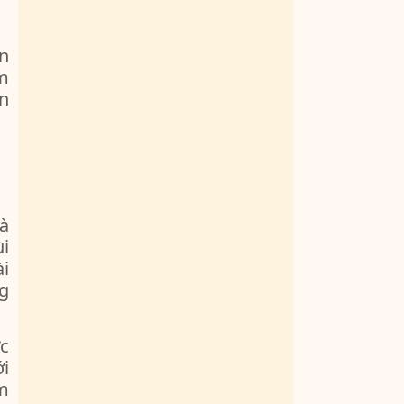
n
m
n
à
ùi
i
g
c
i
ấm