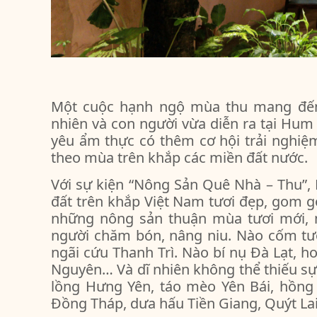
Một cuộc hạnh ngộ mùa thu mang đến 
nhiên và con người vừa diễn ra tại Hu
yêu ẩm thực có thêm cơ hội trải nghiệ
theo mùa trên khắp các miền đất nước.
Với sự kiện “Nông Sản Quê Nhà – Thu”
đất trên khắp Việt Nam tươi đẹp, gom góp
những nông sản thuận mùa tươi mới, m
người chăm bón, nâng niu. Nào cốm tư
ngãi cứu Thanh Trì. Nào bí nụ Đà Lạt, h
Nguyên… Và dĩ nhiên không thể thiếu sự 
lồng Hưng Yên, táo mèo Yên Bái, hồng
Đồng Tháp, dưa hấu Tiền Giang, Quýt L