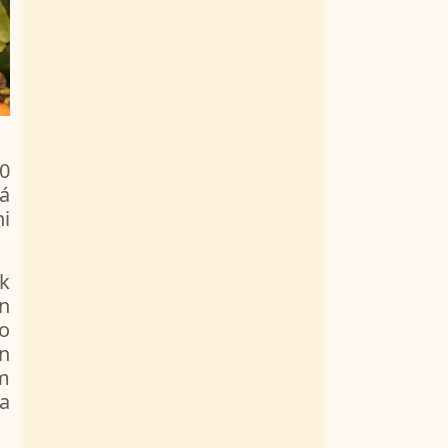
0
á
hi
k
ôn
ẻo
ên
àm
a