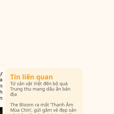
ự
Tin liên quan
a
Từ sản vật Việt đến bộ quà
n
Trung thu mang dấu ấn bản
h
địa
n
The Bloom ra mắt ‘Thanh Âm
Mùa Chín’, gửi gắm vẻ đẹp sản