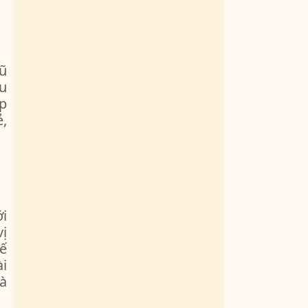
ũ
au
p
,
i
vị
ế
ài
à