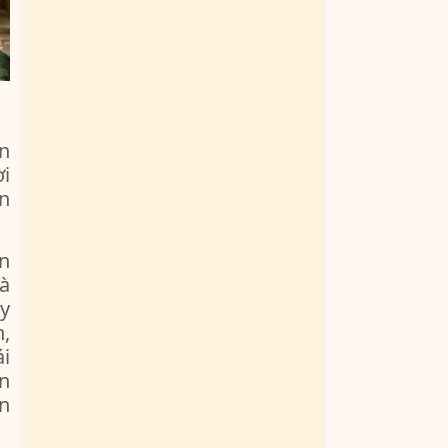
n
ời
n
n
là
y
,
ái
ãn
n