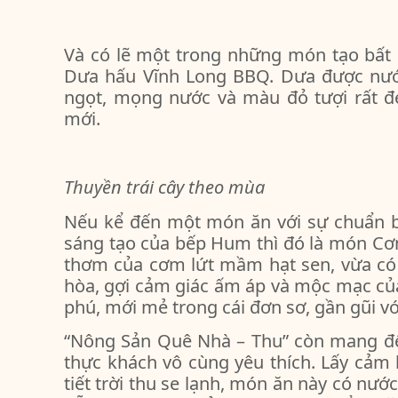
Và có lẽ một trong những món tạo bất
Dưa hấu Vĩnh Long BBQ. Dưa được nướ
ngọt, mọng nước và màu đỏ tượi rất đ
mới.
Thuyền trái cây theo mùa
Nếu kể đến một món ăn với sự chuẩn b
sáng tạo của bếp Hum thì đó là món Cơm
thơm của cơm lứt mầm hạt sen, vừa có 
hòa, gợi cảm giác ấm áp và mộc mạc củ
phú, mới mẻ trong cái đơn sơ, gần gũi vớ
“Nông Sản Quê Nhà – Thu” còn mang 
thực khách vô cùng yêu thích. Lấy cảm
tiết trời thu se lạnh, món ăn này có nư