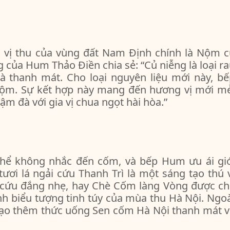
vị thu của vùng đất Nam Định chính là Nộm c
 của Hum Thảo Điền chia sẻ: “Củ niễng là loại r
à thanh mát. Cho loại nguyên liệu mới này, bế
ộm. Sự kết hợp này mang đến hương vị mới mẻ
ậm đà với gia vị chua ngọt hài hòa.”
hể không nhắc đến cốm, và bếp Hum ưu ái giớ
ươi lá ngải cứu Thanh Trì là một sáng tạo thú 
 cứu đắng nhẹ, hay Chè Cốm làng Vòng được ch
nh biểu tượng tinh túy của mùa thu Hà Nội. Ngo
tạo thêm thức uống Sen cốm Hà Nội thanh mát v