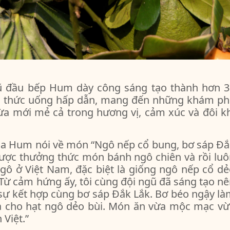
ũ đầu bếp Hum dày công sáng tạo thành hơn 3
ác thức uống hấp dẫn, mang đến những khám ph
 vừa mới mẻ cả trong hương vị, cảm xúc và đôi k
ủa Hum nói về món “Ngô nếp cổ bung, bơ sáp Đắ
 được thưởng thức món bánh ngô chiên và rồi lu
gô ở Việt Nam, đặc biệt là giống ngô nếp cổ d
 Từ cảm hứng ấy, tôi cùng đội ngũ đã sáng tạo n
sự kết hợp cùng bơ sáp Đắk Lắk. Bơ béo ngậy l
a cho hạt ngô dẻo bùi. Món ăn vừa mộc mạc vừ
 Việt.”