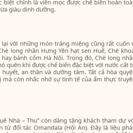
 biệt chính là viên mọc được chế biến hoàn to
vừa giàu dinh dưỡng.
p lại với những món tráng miệng cũng rất cuốn 
 Chè long nhãn Hưng Yên hạt sen Huế, Chè khoa
t hay bánh cốm Hà Nội. Trong đó, Chè long nhã
ó quên khi được chế biến đặc biệt với nước cất 
í huyết, an thần và dưỡng tâm. Tất cả hòa quy
ị mà còn nhắc nhớ sự tinh tế của ẩm thực truy
Quê Nhà – Thu” còn dàng tặng khách tham dự vớ
 từ đối tác Omandala (Hội An). Đây là liệu ph