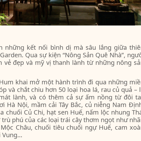
những kết nối bình dị mà sâu lắng giữa thiê
m Garden. Qua sự kiện “Nông Sản Quê Nhà”, ngư
m vẻ đẹp và mỹ vị thanh lành từ những nông sả
, Hum khai mở một hành trình đi qua những miề
 và chắt chiu hơn 50 loại hoa lá, rau củ quả – 
át lành, và có thêm cả sự ấm nồng từ đôi ta
ơi Hà Nội, mầm cải Tây Bắc, củ niễng Nam Định
oa chuối Củ Chi, hạt sen Huế, nấm lộc nhung Th
trù phú của các loại trái cây thơm ngọt như nh
 Mộc Châu, chuối tiêu chuối ngự Huế, cam xoà
ai Vung…