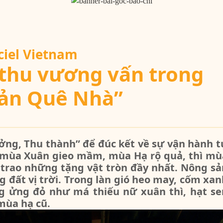
iciel Vietnam
thu vương vấn trong
ản Quê Nhà”
ởng, Thu thành” để đúc kết về sự vận hành t
u mùa Xuân gieo mầm, mùa Hạ rộ quả, thì mù
ửi trao những tặng vật tròn đầy nhất. Nông sả
ất vị trời. Trong làn gió heo may, cốm xan
g ửng đỏ như má thiếu nữ xuân thì, hạt se
mùa hạ cũ.