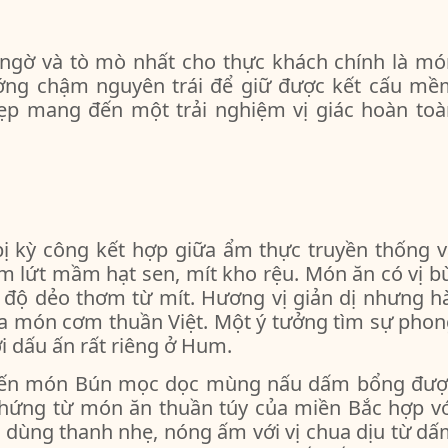
 ngờ và tò mò nhất cho thực khách chính là mó
ng chậm nguyên trái để giữ được kết cấu mề
ẹp mang đến một trải nghiệm vị giác hoàn toà
ị kỳ công kết hợp giữa ẩm thực truyền thống v
 lứt mầm hạt sen, mít kho rệu. Món ăn có vị b
độ dẻo thơm từ mít. Hương vị giản dị nhưng hà
a món cơm thuần Việt. Một ý tưởng tìm sự phon
i dấu ấn rất riêng ở Hum.
đến món Bún mọc dọc mùng nấu dấm bổng đượ
 hứng từ món ăn thuần túy của miền Bắc hợp vớ
ớc dùng thanh nhẹ, nóng ấm với vị chua dịu từ d