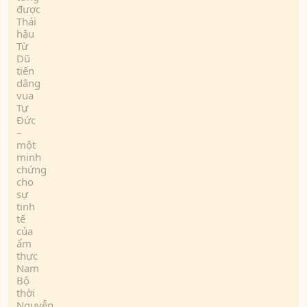
được
Thái
hậu
Từ
Dũ
tiến
dâng
vua
Tự
Đức
–
một
minh
chứng
cho
sự
tinh
tế
của
ẩm
thực
Nam
Bộ
thời
Nguyễn.