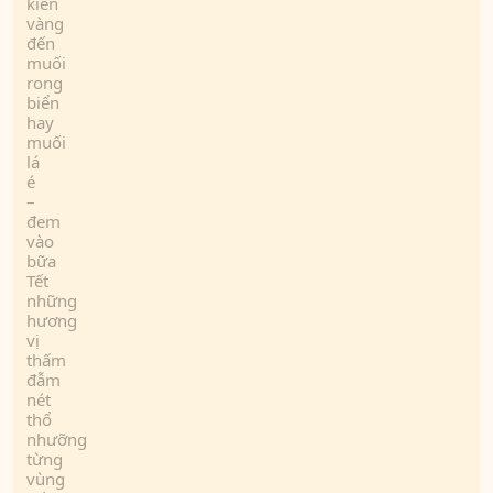
kiến
vàng
đến
muối
rong
biển
hay
muối
lá
é
–
đem
vào
bữa
Tết
những
hương
vị
thấm
đẫm
nét
thổ
nhưỡng
từng
vùng