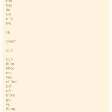
căn
bếp
ấm.
Cái
mùi
tiêu
–
sả
–
chanh
–
quế
–
ngò
được
khéo
neo
vào
những
bát
nến
thơm
gia
vị,
đựng