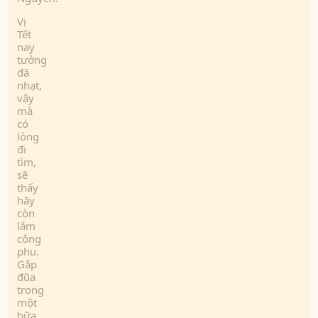
Vị
Tết
nay
tưởng
đã
nhạt,
vậy
mà
có
lòng
đi
tìm,
sẽ
thấy
hãy
còn
lắm
công
phu.
Gắp
đũa
trong
một
bữa