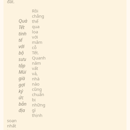
đất.
Rồi
chẳng
Quà
thể
qua
Tết
loa
tinh
với
tế
mâm
với
cỗ
bộ
Tết.
Quanh
sưu
năm
tập
vất
Mùi
vả,
già
nhà
nào
gợi
cũng
ký
chuẩn
ức
bị
bản
những
địa
gì
thịnh
soạn
nhất