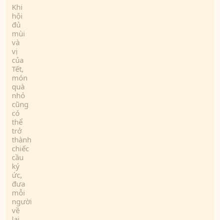
Khi
hội
đủ
mùi
và
vị
của
Tết,
món
quà
nhỏ
cũng
có
thể
trở
thành
chiếc
cầu
ký
ức,
đưa
mỗi
người
về
lại