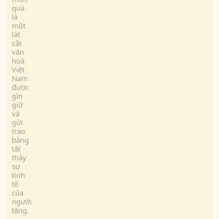
quà
là
một
lát
cắt
văn
hoá
Việt
Nam
được
gìn
giữ
và
gửi
trao
bằng
tất
thảy
sự
tinh
tế
của
người
tặng.