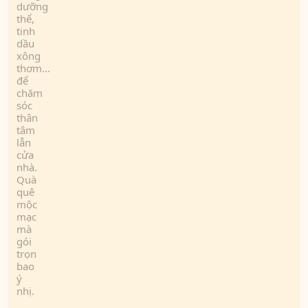
dưỡng
thể,
tinh
dầu
xông
thơm…
để
chăm
sóc
thân
tâm
lẫn
cửa
nhà.
Quà
quê
mộc
mạc
mà
gói
trọn
bao
ý
nhị.