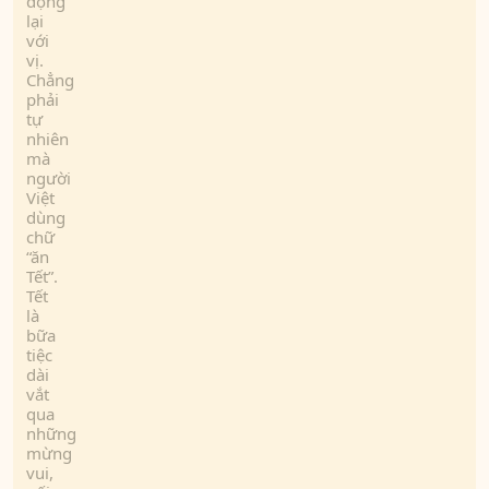
đọng
lại
với
vị.
Chẳng
phải
tự
nhiên
mà
người
Việt
dùng
chữ
“ăn
Tết”.
Tết
là
bữa
tiệc
dài
vắt
qua
những
mừng
vui,