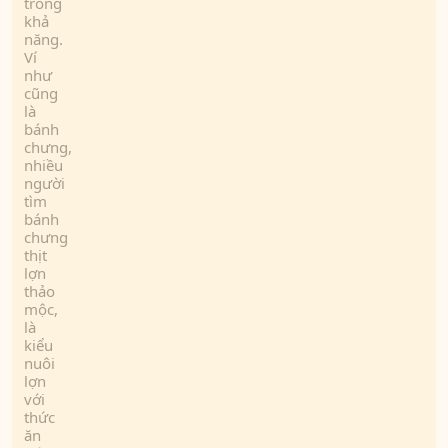
trong
khả
năng.
Ví
như
cũng
là
bánh
chưng,
nhiều
người
tìm
bánh
chưng
thịt
lợn
thảo
mộc,
là
kiểu
nuôi
lợn
với
thức
ăn