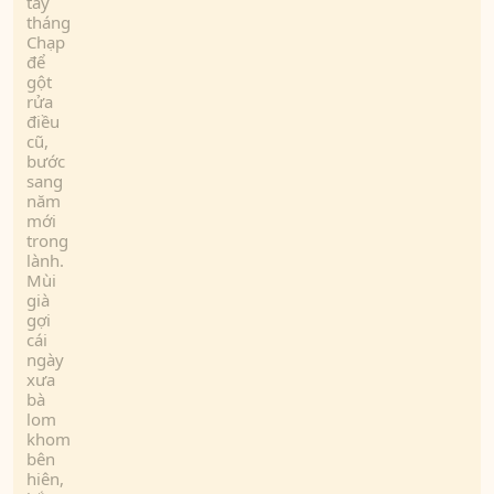
tẩy
tháng
Chạp
để
gột
rửa
điều
cũ,
bước
sang
năm
mới
trong
lành.
Mùi
già
gợi
cái
ngày
xưa
bà
lom
khom
bên
hiên,