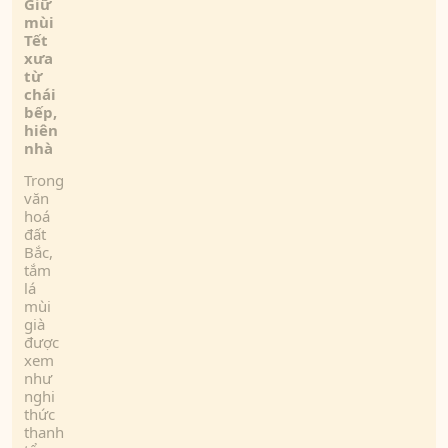
Giữ
mùi
T
ết
xưa
từ
chái
bếp,
hiên
nhà
Trong
văn
hoá
đất
Bắc,
tắm
lá
mùi
già
được
xem
như
nghi
thức
thanh