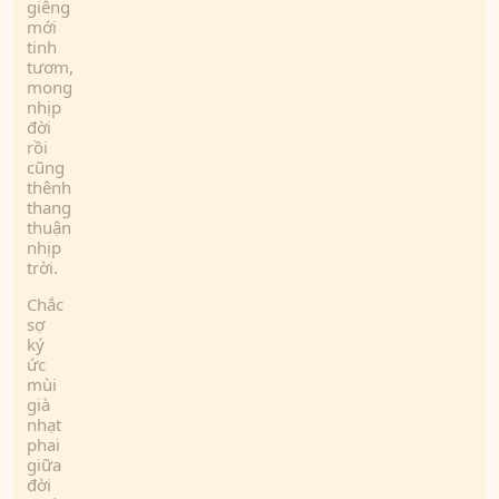
giêng
mới
tinh
tươm,
mong
nhịp
đời
rồi
cũng
thênh
thang
thuận
nhịp
trời.
Chắc
sợ
ký
ức
mùi
già
nhạt
phai
giữa
đời