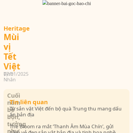
Heritage
Mùi
vị
Tết
Việt
Tịnh
07/01/2025
Nhân
Cuối
Tin liên quan
năm
Từ sản vật Việt đến bộ quà Trung thu mang dấu
bề
ấn bản địa
bộn,
tưởng
The Bloom ra mắt ‘Thanh Âm Mùa Chín’, gửi
như
gắm vẻ đẹp sản vật bản địa và tinh hoa nghề