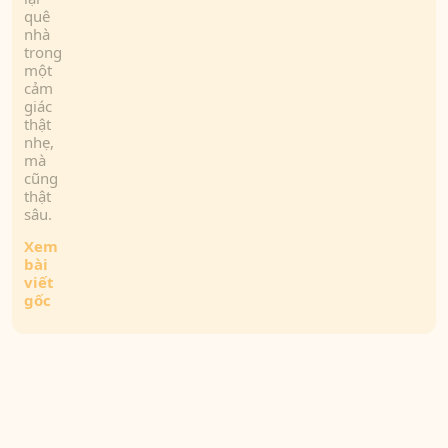
quê
nhà
trong
một
cảm
giác
thật
nhẹ,
mà
cũng
thật
sâu.
Xem
bài
viết
gốc