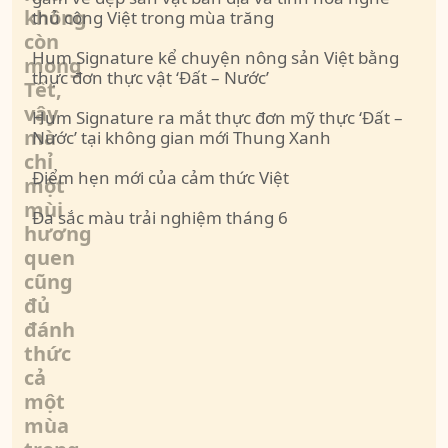
không
thủ công Việt trong mùa trăng
còn
Hum Signature kể chuyện nông sản Việt bằng
mong
thực đơn thực vật ‘Đất – Nước’
Tết,
vậy
Hum Signature ra mắt thực đơn mỹ thực ‘Đất –
mà
Nước’ tại không gian mới Thung Xanh
chỉ
Điểm hẹn mới của cảm thức Việt
một
mùi
Đa sắc màu trải nghiệm tháng 6
hương
quen
cũng
đủ
đánh
thức
cả
một
mùa