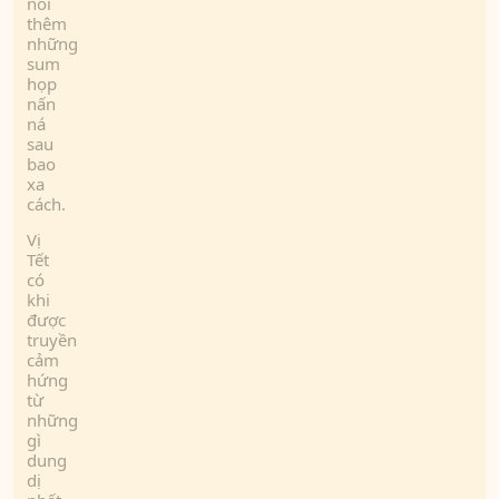
nối
thêm
những
sum
họp
nấn
ná
sau
bao
xa
cách.
Vị
Tết
có
khi
được
truyền
cảm
hứng
từ
những
gì
dung
dị