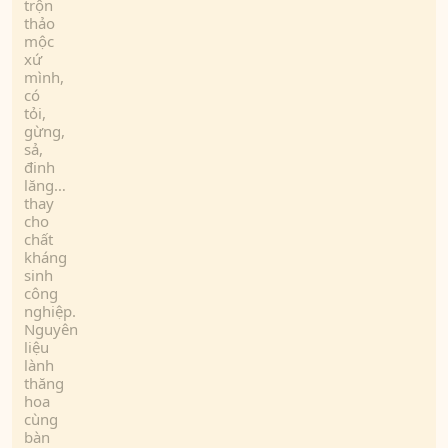
trộn
thảo
mộc
xứ
mình,
có
tỏi,
gừng,
sả,
đinh
lăng…
thay
cho
chất
kháng
sinh
công
nghiệp.
Nguyên
liệu
lành
thăng
hoa
cùng
bàn