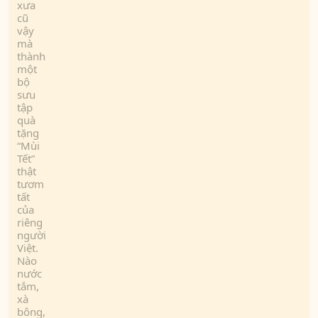
xưa
cũ
vậy
mà
thành
một
bộ
sưu
tập
quà
tặng
“Mùi
Tết”
thật
tươm
tất
của
riêng
người
Việt.
Nào
nước
tắm,
xà
bông,