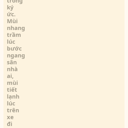
trong
ký
ức.
Mùi
nhang
trầm
lúc
bước
ngang
sân
nhà
ai,
mùi
tiết
lạnh
lúc
trên
xe
đi