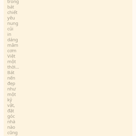
trong
bát
chiết
yêu
nung
củi
in
dáng
mâm
cơm
Việt
một
thời…
Bát
nến
đẹp
như
một
kỷ
vật,
đặt
góc
nhà
nào
cũng