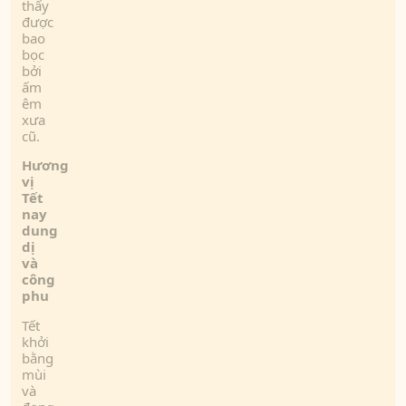
thấy
được
bao
bọc
bởi
ấm
êm
xưa
cũ.
Hương
vị
T
ết
nay
dung
dị
và
công
phu
Tết
khởi
bằng
mùi
và