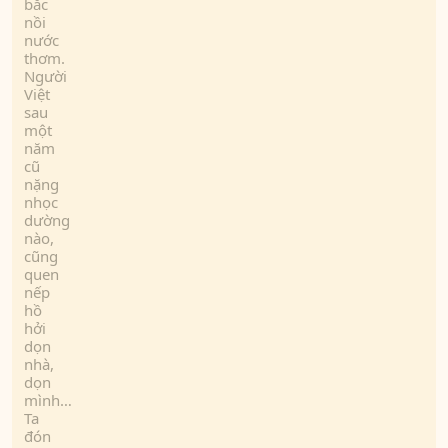
bắc
nồi
nước
thơm.
Người
Việt
sau
một
năm
cũ
nặng
nhọc
dường
nào,
cũng
quen
nếp
hồ
hởi
dọn
nhà,
dọn
mình…
Ta
đón