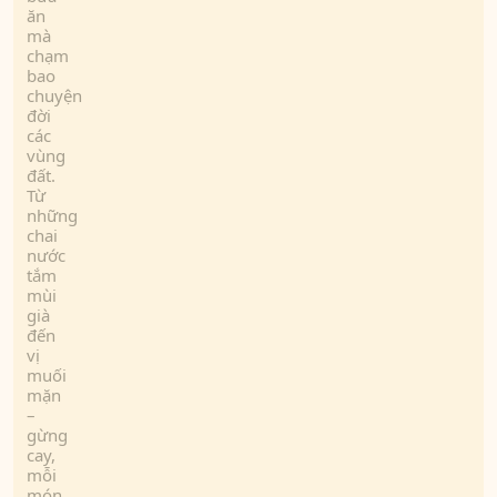
ăn
mà
chạm
bao
chuyện
đời
các
vùng
đất.
Từ
những
chai
nước
tắm
mùi
già
đến
vị
muối
mặn
–
gừng
cay,
mỗi
món