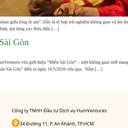
hau giữa lòng di sản”. Đây là tổ hợp trải nghiệm không gian và ẩm t
ình, tựa lưng vào Bưu điện […]
 Sài Gòn
entures vừa giới thiệu “Miền Sài Gòn” – một không gian mới mang tin
 sản Sài Gòn” diễn ra ngày 16/5/2026 vừa qua. Nằm […]
Công ty TNHH Đầu tư Dịch vụ HumVentures
34 Đường 11, P. An Khánh, TP.HCM