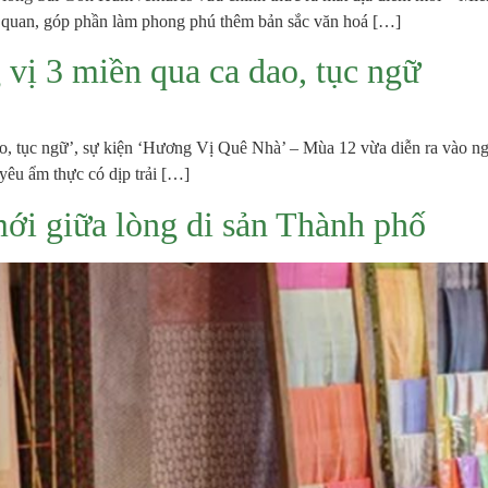
ác quan, góp phần làm phong phú thêm bản sắc văn hoá […]
ị 3 miền qua ca dao, tục ngữ
o, tục ngữ’, sự kiện ‘Hương Vị Quê Nhà’ – Mùa 12 vừa diễn ra vào n
 yêu ẩm thực có dịp trải […]
ới giữa lòng di sản Thành phố