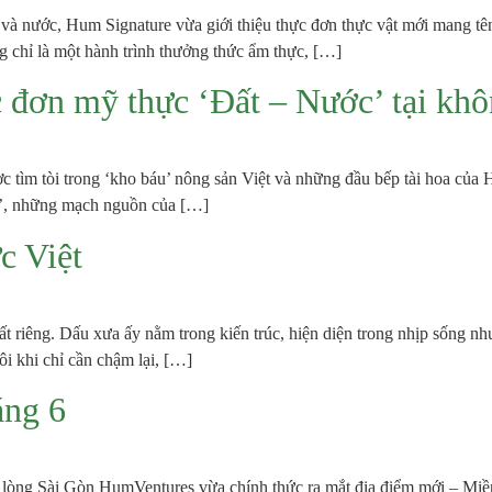
 và nước, Hum Signature vừa giới thiệu thực đơn thực vật mới mang t
chỉ là một hành trình thưởng thức ẩm thực, […]
c đơn mỹ thực ‘Đất – Nước’ tại kh
c tìm tòi trong ‘kho báu’ nông sản Việt và những đầu bếp tài hoa của 
ớc’, những mạch nguồn của […]
c Việt
t riêng. Dấu xưa ấy nằm trong kiến trúc, hiện diện trong nhịp sống nh
i khi chỉ cần chậm lại, […]
áng 6
lòng Sài Gòn HumVentures vừa chính thức ra mắt địa điểm mới – Miề