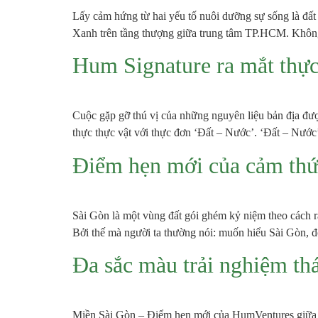
Lấy cảm hứng từ hai yếu tố nuôi dưỡng sự sống là đất
Xanh trên tầng thượng giữa trung tâm TP.HCM. Không 
Hum Signature ra mắt thự
Cuộc gặp gỡ thú vị của những nguyên liệu bản địa đượ
thực thực vật với thực đơn ‘Đất – Nước’. ‘Đất – Nư
Điểm hẹn mới của cảm thứ
Sài Gòn là một vùng đất gói ghém kỷ niệm theo cách rấ
Bởi thế mà người ta thường nói: muốn hiểu Sài Gòn, đô
Đa sắc màu trải nghiệm th
Miền Sài Gòn – Điểm hẹn mới của HumVentures giữa 