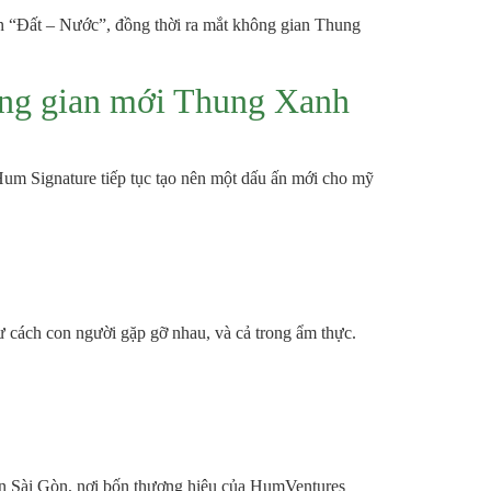
ên “Đất – Nước”, đồng thời ra mắt không gian Thung
ông gian mới Thung Xanh
Hum Signature tiếp tục tạo nên một dấu ấn mới cho mỹ
ư cách con người gặp gỡ nhau, và cả trong ẩm thực.
n Sài Gòn, nơi bốn thương hiệu của HumVentures