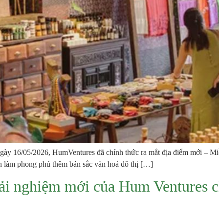
 ngày 16/05/2026, HumVentures đã chính thức ra mắt địa điểm mới – 
an làm phong phú thêm bản sắc văn hoá đô thị […]
rải nghiệm mới của Hum Ventures ch